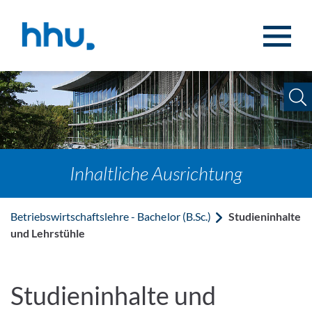
Zum Inhalt springen
Zur Suche springen
Inhaltliche Ausrichtung
Betriebswirtschaftslehre - Bachelor (B.Sc.)
Studieninhalte
und Lehrstühle
Studieninhalte und